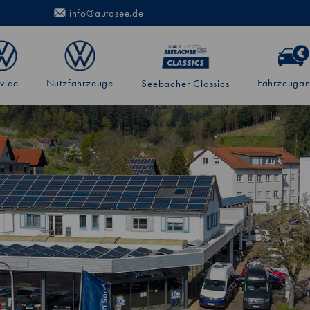
info@autosee.de
vice
Nutzfahrzeuge
Fahrzeugan
Seebacher Classics