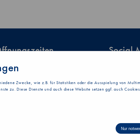
ffnungszeiten
Social 
ngen
.-Do. 07:15 - 12:15 Uhr
Instagram
:15 - 17:30 Uhr
Facebook
. 07:15 - 13:00 Uhr
hiedene Zwecke, wie z.B. für Statistiken oder die Ausspielung von Mult
. 08:00 - 13:00 Uhr
nste zu. Diese Dienste und auch diese Website setzen ggf. auch Cookie
Nur notwe