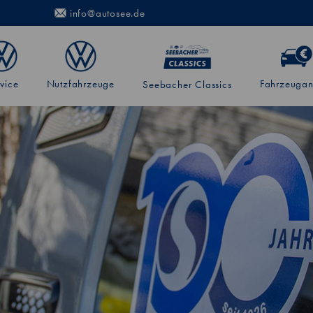
info@autosee.de
vice
Nutzfahrzeuge
Fahrzeugan
Seebacher Classics