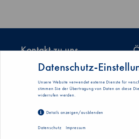
Bitte nicht ausfüllen
Kontakt zu uns
Ö
Datenschutz-Einstellu
Autohaus Seebacher GmbH
Mo
Vorder-Winterbach 2
13
77794 Lautenbach
Fr
Unsere Website verwendet externe Dienste für versc
Sa
stimmen Sie der Übertragung von Daten an diese Die
Telefon: (07802) 22 08
widerrufen werden.
Telefax: (07802) 27 38
Kontaktformular
Details anzeigen/ausblenden
Datenschutz
Impressum